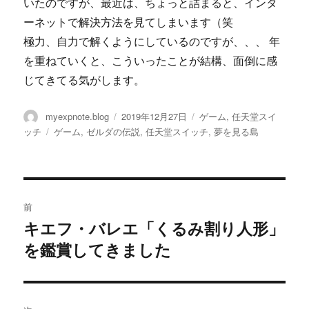
いたのですが、最近は、ちょっと詰まると、インタ
ーネットで解決方法を見てしまいます（笑
極力、自力で解くようにしているのですが、、、 年
を重ねていくと、こういったことが結構、面倒に感
じてきてる気がします。
投
myexpnote.blog
投
2019年12月27日
カ
ゲーム
,
任天堂スイ
稿
稿
テ
ッチ
タ
ゲーム
,
ゼルダの伝説
,
任天堂スイッチ
,
夢を見る島
者
日:
ゴ
グ
リ
ー
投
前
稿
キエフ・バレエ「くるみ割り人形」
過
を鑑賞してきました
去
ナ
の
ビ
投
稿: