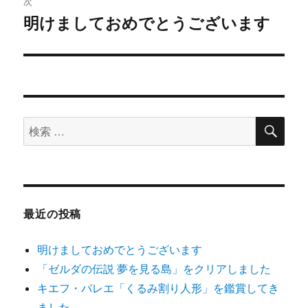
ゲ
次
明けましておめでとうございます
次
ー
の
シ
投
稿:
ョ
ン
検
検
索
索
対
象:
最近の投稿
明けましておめでとうございます
「ゼルダの伝説 夢を見る島」をクリアしました
キエフ・バレエ「くるみ割り人形」を鑑賞してき
ました